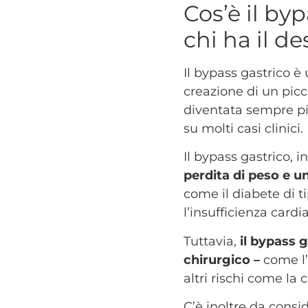
Cos’è il by
chi ha il de
Il bypass gastrico è
creazione di un picc
diventata sempre più
su molti casi clinici.
Il bypass gastrico, 
perdita di peso e u
come il diabete di t
l’insufficienza cardi
Tuttavia,
il bypass 
chirurgico –
come l’
altri rischi come la
C’è inoltre da consid