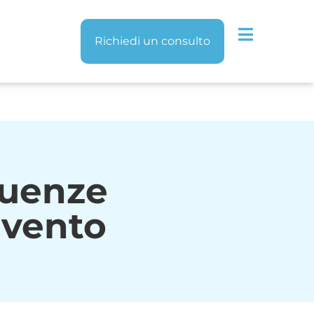
Richiedi un consulto
guenze
rvento