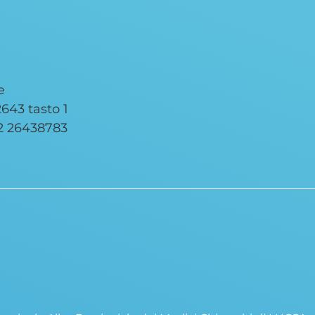
e
643 tasto 1
2 26438783