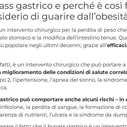
pass gastrico e perché è così
siderio di guarire dall’obesit
 un intervento chirurgico per la perdita di peso ch
olo stomaco e la modifica dell’intestino tenue. Q
 popolare negli ultimi decenni, grazie all’
efficaci
infatti, è un intervento chirurgico che può portare 
n miglioramento delle condizioni di salute correla
ipo 2, l’ipertensione, l’apnea del sonno, la sindro
aca.
gastrico può comportare anche alcuni rischi – in
infezione, la perdita di sangue, la formazione di c
 carenza di nutrienti, l’ulcera e la sindrome da dum
erare il fatto che il bypass gastrico è un intervent