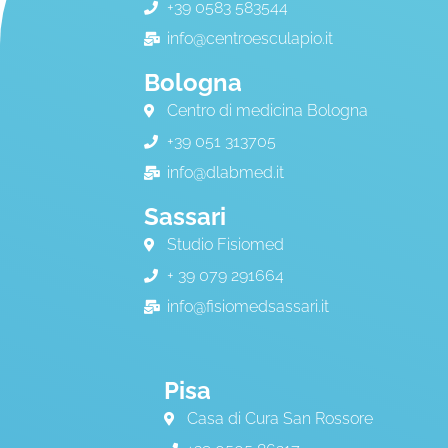
+39 0583 583544
info@centroesculapio.it
Bologna
Centro di medicina Bologna
+39 051 313705
info@dlabmed.it
Sassari
Studio Fisiomed
+ 39 079 291664
info@fisiomedsassari.it
Pisa
Casa di Cura San Rossore