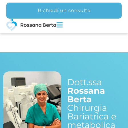
Richiedi un consulto
Home
Dott.ssa
Rossana
Berta
Chirurgia
Bariatrica e
metabolica