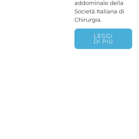
addominale della
Società Italiana di
Chirurgia.
LEGGI
DI PIÙ
Tecniche
mini
invasive
Prediligo tecniche chirurgiche mini
invasive che, laddove possibili,