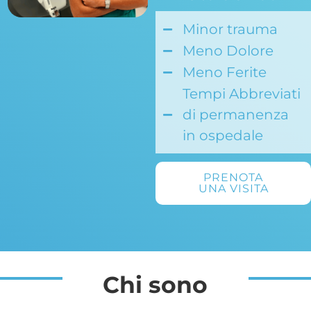
Minor trauma
Meno Dolore
Meno Ferite
Tempi Abbreviati
di permanenza
in ospedale
PRENOTA
UNA VISITA
Chi sono