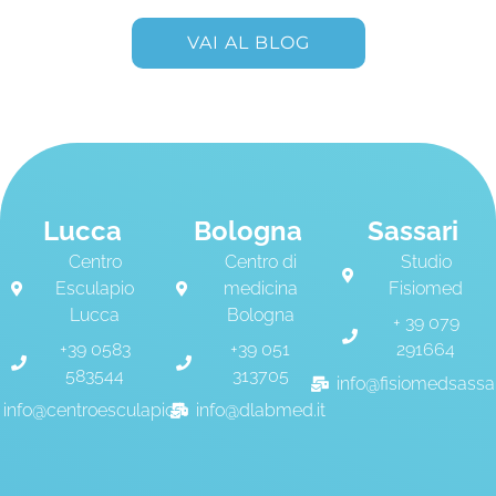
VAI AL BLOG
Lucca
Bologna
Sassari
Centro
Centro di
Studio
Esculapio
medicina
Fisiomed
Lucca
Bologna
+ 39 079
+39 0583
+39 051
291664
583544
313705
info@fisiomedsassari
info@centroesculapio.it
info@dlabmed.it