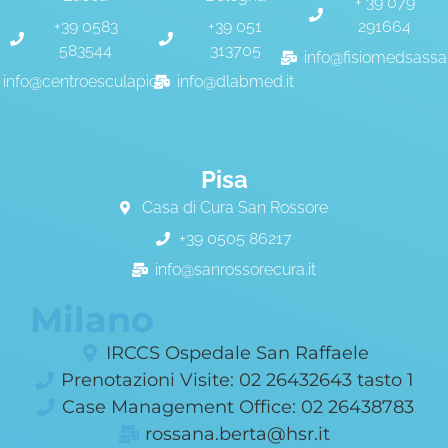
+ 39 079
+39 0583
+39 051
291664
583544
313705
info@fisiomedsassari
info@centroesculapio.it
info@dlabmed.it
Pisa
Casa di Cura San Rossore
+39 0505 86217
info@sanrossorecura.it
Milano
IRCCS Ospedale San Raffaele
Prenotazioni Visite: 02 26432643 tasto 1
Case Management Office: 02 26438783
rossana.berta@hsr.it