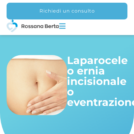
Richiedi un consulto
Laparocele
o ernia
incisionale
o
eventrazion