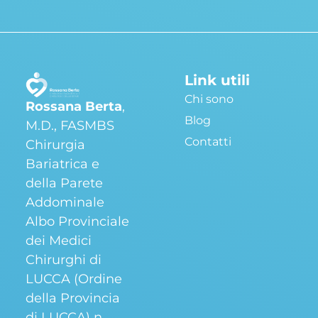
Link utili
Chi sono
Rossana Berta
,
Blog
M.D., FASMBS
Contatti
Chirurgia
Bariatrica e
della Parete
Addominale
Albo Provinciale
dei Medici
Chirurghi di
LUCCA (Ordine
della Provincia
di LUCCA) n.