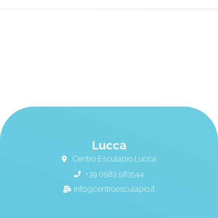
Lucca
Centro Esculapio Lucca
+39 0583 583544
info@centroesculapio.it