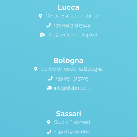
Lucca
Centro Esculapio Lucca
+39 0583 583544
info@centroesculapio.it
Bologna
Centro di medicina Bologna
+39 051 313705
info@dlabmed.it
Sassari
Studio Fisiomed
+ 39 079 291664